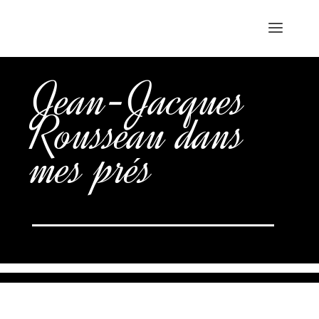
Jean-Jacques
Rousseau dans
mes prés