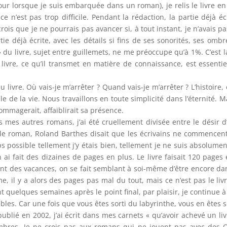
our lorsque je suis embarquée dans un roman), je relis le livre en
ce n’est pas trop difficile. Pendant la rédaction, la partie déjà
 crois que je ne pourrais pas avancer si, à tout instant, je n’avais p
ie déjà écrite, avec les détails si fins de ses sonorités, ses ombr
 du livre, sujet entre guillemets, ne me préoccupe qu’à 1%. C’est 
livre, ce qu’il transmet en matière de connaissance, est essenti
 du livre. Où vais-je m’arrêter ? Quand vais-je m’arrêter ? L’histoire,
e de la vie. Nous travaillons en toute simplicité dans l’éternité. Ma
mmagerait, affaiblirait sa présence.
es autres romans, j’ai été cruellement divisée entre le désir d’e
e roman, Roland Barthes disait que les écrivains ne commencent u
s possible tellement j’y étais bien, tellement je ne suis absolument
 ai fait des dizaines de pages en plus. Le livre faisait 120 pages 
 sont des vacances, on se fait semblant à soi-même d’être encore d
l y a alors des pages pas mal du tout, mais ce n’est pas le livre, 
ant quelques semaines après le point final, par plaisir, je continu
ibles. Car une fois que vous êtes sorti du labyrinthe, vous en êtes s
 publié en 2002, j’ai écrit dans mes carnets « qu’avoir achevé un li
mbres. Je ne crois pas aux romans qui ne jouent pas avec des O