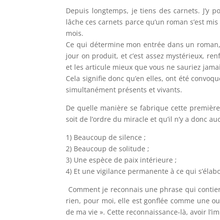
Depuis longtemps, je tiens des carnets. J’y p
lâche ces carnets parce qu’un roman s’est mis 
mois.
Ce qui détermine mon entrée dans un roman, c
jour on produit, et c’est assez mystérieux, r
et les articule mieux que vous ne sauriez jama
Cela signifie donc qu’en elles, ont été convoqu
simultanément présents et vivants.
De quelle manière se fabrique cette première
soit de l’ordre du miracle et qu’il n’y a donc 
1) Beaucoup de silence ;
2) Beaucoup de solitude ;
3) Une espèce de paix intérieure ;
4) Et une vigilance permanente à ce qui s’élab
Comment je reconnais une phrase qui contient 
rien, pour moi, elle est gonflée comme une out
de ma vie ». Cette reconnaissance-là, avoir l’im