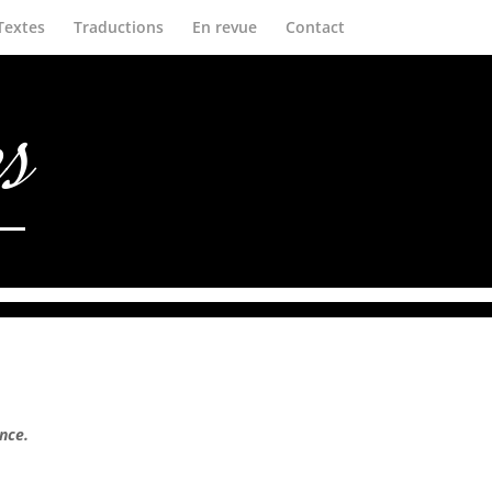
Textes
Traductions
En revue
Contact
es
nce.