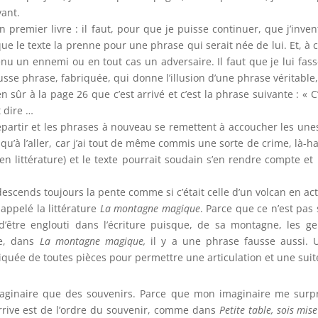
vant.
mon premier livre : il faut, pour que je puisse continuer, que j’inve
 que le texte la prenne pour une phrase qui serait née de lui. Et, 
venu un ennemi ou en tout cas un adversaire. Il faut que je lui fas
usse phrase, fabriquée, qui donne l’illusion d’une phrase véritable
n sûr à la page 26 que c’est arrivé et c’est la phrase suivante : «
t dire …
epartir et les phrases à nouveau se remettent à accoucher les un
 qu’à l’aller, car j’ai tout de même commis une sorte de crime, là-
en littérature) et le texte pourrait soudain s’en rendre compte e
redescends toujours la pente comme si c’était celle d’un volcan en act
appelé la littérature
La montagne magique
. Parce que ce n’est pas
ur d’être englouti dans l’écriture puisque, de sa montagne, les
ue, dans
La montagne magique,
il y a une phrase fausse aussi. Un
briquée de toutes pièces pour permettre une articulation et une suit
maginaire que des souvenirs. Parce que mon imaginaire me surpre
rive est de l’ordre du souvenir, comme dans
Petite table, sois mise 