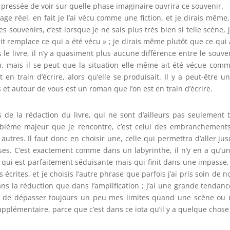
rs pressée de voir sur quelle phase imaginaire ouvrira ce souvenir.
yage réel, en fait je l’ai vécu comme une fiction, et je dirais mêm
venirs, c’est lorsque je ne sais plus très bien si telle scène, je l’
t remplace ce qui a été vécu » ; je dirais même plutôt que ce qui 
 le livre, il n’y a quasiment plus aucune différence entre le souven
n, mais il se peut que la situation elle-même ait été vécue co
 train d’écrire, alors qu’elle se produisait. Il y a peut-être un
 et autour de vous est un roman que l’on est en train d’écrire.
de la rédaction du livre, qui ne sont d’ailleurs pas seulement t
 problème majeur que je rencontre, c’est celui des embranchemen
autres. Il faut donc en choisir une, celle qui permettra d’aller j
ses. C’est exactement comme dans un labyrinthe, il n’y en a qu’une
qui est parfaitement séduisante mais qui finit dans une impasse, 
s écrites, et je choisis l’autre phrase que parfois j’ai pris soin d
dans la réduction que dans l’amplification ; j’ai une grande tenda
, de dépasser toujours un peu mes limites quand une scène ou u
upplémentaire, parce que c’est dans ce iota qu’il y a quelque chose