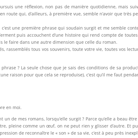
oursuis une réflexion, non pas de manière quotidienne, mais suivie
en route qui, d’ailleurs, à première vue, semble n’avoir que très p
’est une première phrase qui soudain surgit et me semble conteni
enferment puis accouchent d’une histoire qui rend compte de toutes
is le faire dans une autre dimension que celle du roman.
és, rassemblés tous vos souvenirs, toute votre vie, toutes vos lect
 phrase ? La seule chose que je sais des conditions de sa product
aucune raison pour que cela se reproduise), c’est qu’il me faut pend
ore en moi.
un de mes romans, lorsqu’elle surgit ? Parce qu’elle a beau être p
re, pleine comme un œuf, on ne peut rien y glisser d’autre. Et puis
pression de reconnaître le « son » de sa vie, c’est à peu près inexpli