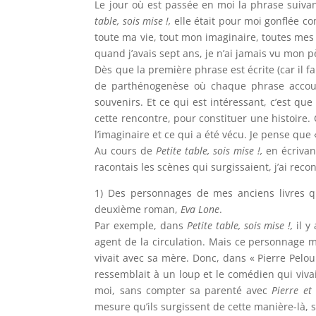
Le jour où est passée en moi la phrase suivant
table, sois mise !,
elle était pour moi gonflée co
toute ma vie, tout mon imaginaire, toutes mes 
quand j’avais sept ans, je n’ai jamais vu mon pè
Dès que la première phrase est écrite (car il fa
de parthénogenèse où chaque phrase accouche
souvenirs. Et ce qui est intéressant, c’est qu
cette rencontre, pour constituer une histoire.
l’imaginaire et ce qui a été vécu. Je pense 
Au cours de
Petite table, sois mise !,
en écrivant
racontais les scènes qui surgissaient, j’ai reco
1) Des personnages de mes anciens livres q
deuxième roman,
Eva Lone
.
Par exemple, dans
Petite table, sois mise !,
il y
agent de la circulation. Mais ce personnage m’
vivait avec sa mère. Donc, dans « Pierre Pelou
ressemblait à un loup et le comédien qui viv
moi, sans compter sa parenté avec
Pierre et
mesure qu’ils surgissent de cette manière-là, 