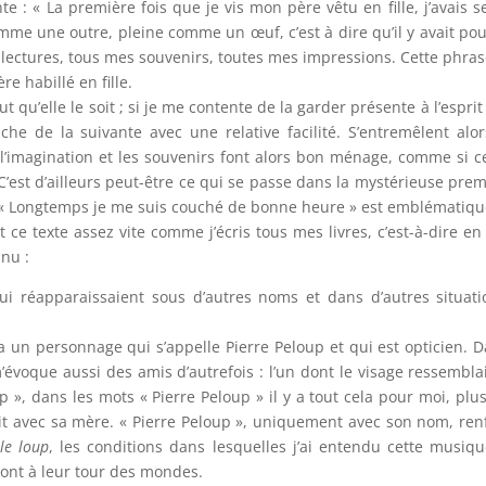
e : « La première fois que je vis mon père vêtu en fille, j’avais 
mme une outre, pleine comme un œuf, c’est à dire qu’il y avait pou
lectures, tous mes souvenirs, toutes mes impressions. Cette phrase
re habillé en fille.
ut qu’elle le soit ; si je me contente de la garder présente à l’espr
 de la suivante avec une relative facilité. S’entremêlent alo
e l’imagination et les souvenirs font alors bon ménage, comme si cel
 C’est d’ailleurs peut-être ce qui se passe dans la mystérieuse prem
que « Longtemps je me suis couché de bonne heure » est emblématiq
 ce texte assez vite comme j’écris tous mes livres, c’est-à-dire e
nnu :
ui réapparaissaient sous d’autres noms et dans d’autres situ
 a un personnage qui s’appelle Pierre Peloup et qui est opticien. 
évoque aussi des amis d’autrefois : l’un dont le visage ressembla
p », dans les mots « Pierre Peloup » il y a tout cela pour moi, plus
ait avec sa mère. « Pierre Peloup », uniquement avec son nom, 
 le loup
, les conditions dans lesquelles j’ai entendu cette musi
sont à leur tour des mondes.