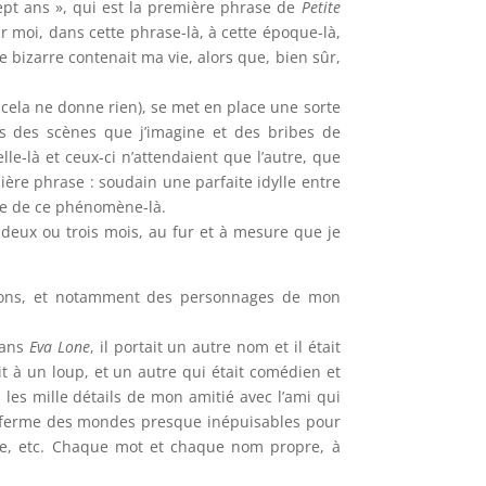
sept ans », qui est la première phrase de
Petite
r moi, dans cette phrase-là, à cette époque-là,
 bizarre contenait ma vie, alors que, bien sûr,
it cela ne donne rien), se met en place une sorte
rs des scènes que j’imagine
et des bribes de
le-là et ceux-ci n’attendaient que l’autre, que
ière phrase : soudain une parfaite idylle entre
ue de ce phénomène-là.
n deux ou trois mois, au fur et à mesure que je
ations, et notamment des personnages de mon
Dans
Eva Lone
, il portait un autre nom et il était
it à un loup, et un autre qui était comédien et
 les mille détails de mon amitié avec l’ami qui
renferme des mondes presque inépuisables pour
que, etc. Chaque mot et chaque nom propre, à