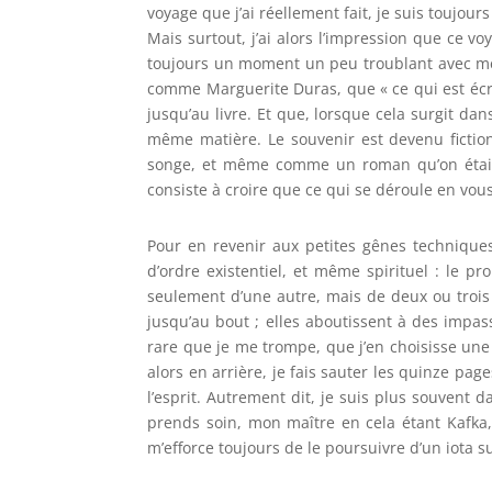
voyage que j’ai réellement fait, je suis toujou
Mais surtout, j’ai alors l’impression que ce vo
toujours un moment un peu troublant avec mes sou
comme Marguerite Duras, que « ce qui est écri
jusqu’au livre. Et que, lorsque cela surgit dans
même matière. Le souvenir est devenu fictio
songe, et même comme un roman qu’on était en
consiste à croire que ce qui se déroule en vous
Pour en revenir aux petites gênes techniques 
d’ordre existentiel, et même spirituel : le
seulement d’une autre, mais de deux ou trois 
jusqu’au bout ; elles aboutissent à des impas
rare que je me trompe, que j’en choisisse une 
alors en arrière, je fais sauter les quinze page
l’esprit. Autrement dit, je suis plus souvent 
prends soin, mon maître en cela étant Kafka
m’efforce toujours de le poursuivre d’un iota s