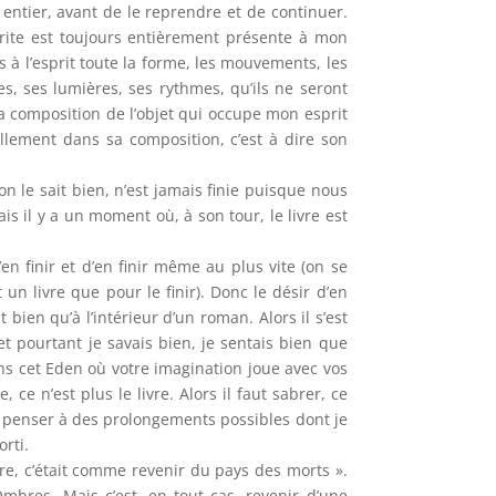
 entier, avant de le reprendre et de continuer.
 écrite est toujours entièrement présente à mon
as à l’esprit toute la forme, les mouvements, les
es, ses lumières, ses rythmes, qu’ils ne seront
la composition de l’objet qui occupe mon esprit
ellement dans sa composition, c’est à dire son
 on le sait bien, n’est jamais finie puisque nous
is il y a un moment où, à son tour, le livre est
n finir et d’en finir même au plus vite (on se
n livre que pour le finir). Donc le désir d’en
 bien qu’à l’intérieur d’un roman. Alors il s’est
et pourtant je savais bien, je sentais bien que
ans cet Eden où votre imagination joue avec vos
ce n’est plus le livre. Alors il faut sabrer, ce
e à penser à des prolongements possibles dont je
orti.
vre, c’était comme revenir du pays des morts ».
mbres. Mais c’est, en tout cas, revenir d’une