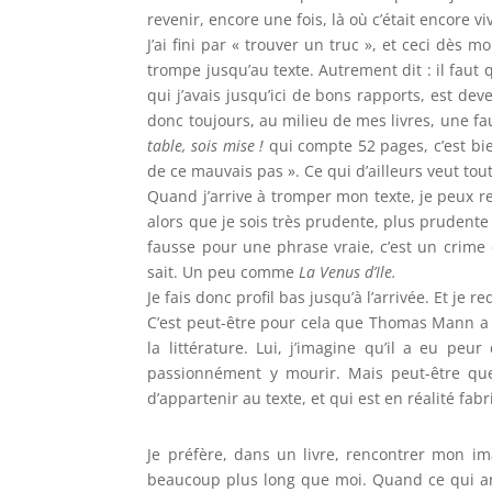
revenir, encore une fois, là où c’était encore vi
J’ai fini par « trouver un truc », et ceci dès 
trompe jusqu’au texte. Autrement dit : il faut
qui j’avais jusqu’ici de bons rapports, est de
donc toujours, au milieu de mes livres, une fa
table, sois mise !
qui compte 52 pages, c’est bie
de ce mauvais pas ». Ce qui d’ailleurs veut tou
Quand j’arrive à tromper mon texte, je peux r
alors que je sois très prudente, plus prudente
fausse pour une phrase vraie, c’est un crime 
sait. Un peu comme
La Venus d’Ile.
Je fais donc profil bas jusqu’à l’arrivée. Et je 
C’est peut-être pour cela que Thomas Mann a 
la littérature. Lui, j’imagine qu’il a eu pe
passionnément y mourir. Mais peut-être q
d’appartenir au texte, et qui est en réalité fa
Je préfère, dans un livre, rencontrer mon i
beaucoup plus long que moi. Quand ce qui ar