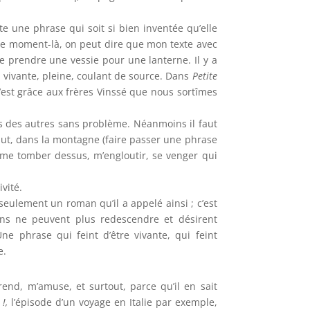
nte une phrase qui soit si bien inventée qu’elle
à ce moment-là, on peut dire que mon texte avec
se prendre une vessie pour une lanterne. Il y a
, vivante, pleine, coulant de source. Dans
Petite
 C’est grâce aux frères Vinssé que nous sortîmes
es des autres sans problème. Néanmoins il faut
haut, dans la montagne (faire passer une phrase
t me tomber dessus, m’engloutir, se venger qui
ivité.
 seulement un roman qu’il a appelé ainsi ; c’est
 gens ne peuvent plus redescendre et désirent
e phrase qui feint d’être vivante, qui feint
e.
nd, m’amuse, et surtout, parce qu’il en sait
!,
l’épisode d’un voyage en Italie par exemple,