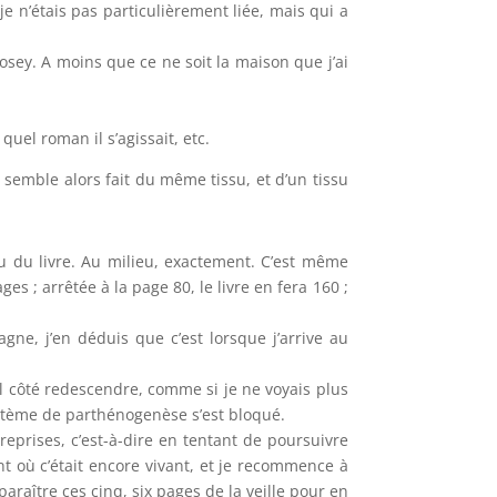
je n’étais pas particulièrement liée, mais qui a
sey. A moins que ce ne soit la maison que j’ai
el roman il s’agissait, etc.
 semble alors fait du même tissu, et d’un tissu
eu du livre. Au milieu, exactement. C’est même
s ; arrêtée à la page 80, le livre en fera 160 ;
ne, j’en déduis que c’est lorsque j’arrive au
uel côté redescendre, comme si je ne voyais plus
ystème de parthénogenèse s’est bloqué.
reprises, c’est-à-dire en tentant de poursuivre
nt où c’était encore vivant, et je recommence à
paraître ces cinq, six pages de la veille pour en