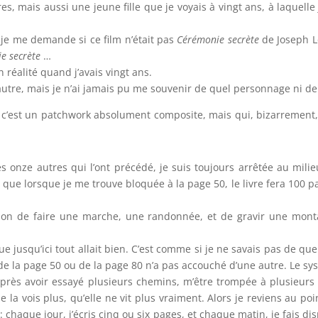
s, mais aussi une jeune fille que je voyais à vingt ans, à laquelle 
 je me demande si ce film n’était pas
Cérémonie secrète
de Joseph Lo
e secrète
…
n réalité quand j’avais vingt ans.
re, mais je n’ai jamais pu me souvenir de quel personnage ni de qu
re, c’est un patchwork absolument composite, mais qui, bizarrement,
s onze autres qui l’ont précédé, je suis toujours arrêtée au mili
ue lorsque je me trouve bloquée à la page 50, le livre fera 100 page
ssion de faire une marche, une randonnée, et de gravir une montag
ue jusqu’ici tout allait bien. C’est comme si je ne savais pas de q
de la page 50 ou de la page 80 n’a pas accouché d’une autre. Le s
 après avoir essayé plusieurs chemins, m’être trompée à plusieurs 
ne la vois plus
,
qu’elle ne vit plus vraiment. Alors je reviens au poi
: chaque jour, j’écris cinq ou six pages, et chaque matin, je fais dis