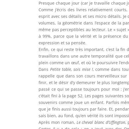
Presque chaque jour (car je travaille chaque j
Comme j’écris des livres relativement courts, 
esprit avec ses détails et ses micro détails. Je
volumes, la géométrie dans l’espace de la part
même pas perceptibles au lecteur. Le « sujet »
à 99%, parce que la vérité et la présence du 
expression et sa pensée.
Enfin, ce qui reste très important, c’est la fin
travaillons dans une autre temporalité que cell
plein comme un œuf, et où le poursuivre l’endo
Dans
Petite table, sois mise !,
comme dans tous m
rappelle que dans son cours merveilleux sur l
finir, et le désir d’y demeurer le plus longtemp
passé ce qui se passe toujours pour moi : j’en
c’était fini à la page 52. Les pages suivantes
souvenirs comme joue un enfant. Parfois même, i
que je finis aussi toujours par faire. Et, pend
sais bien, au fond, qu’en vérité ils sont imposs
Après mon roman,
Le cheval blanc d’Uffington
,
Certes il y a de cela ; on a joué avec des O